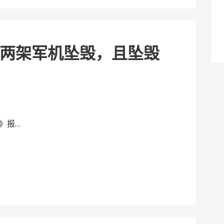
两架军机坠毁，且坠毁
》报…