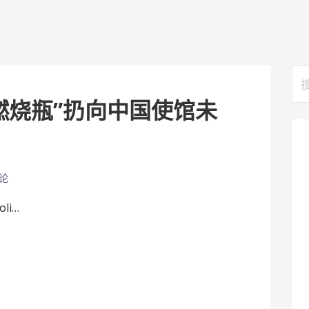
搜
索
燃烧瓶”扔向中国使馆未
论
li…