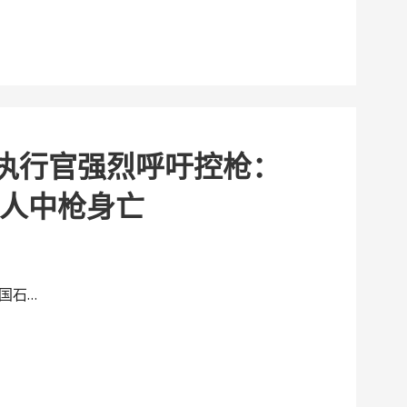
席执行官强烈呼吁控枪：
人中枪身亡
国石…